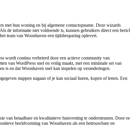
men met hun woning en bij algemene contactopname. Deze wizards
ls de informatie niet voldoende is, kunnen gebruikers direct een beric
r het team van Woonhaven een tijdsbesparing oplevert.
s wordt continu verbeterd door een actieve community van
etten van WordPress snel en veilig maakt, met een minimale set van
uden is en dat Woonhaven snel kan inspelen op veranderingen.
rmgegeven stappen nagaan of je kan sociaal huren, kopen of lenen. Een
ie van betaalbare en kwalitatieve huisvesting te ondersteunen. Door e
n positieve beeldvorming van Woonhaven als een betrouwbare en