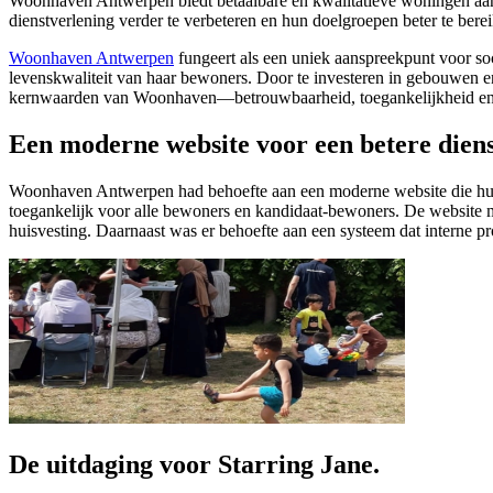
Woonhaven Antwerpen biedt betaalbare en kwalitatieve woningen aan
dienstverlening verder te verbeteren en hun doelgroepen beter te bere
Woonhaven Antwerpen
fungeert als een uniek aanspreekpunt voor so
levenskwaliteit van haar bewoners. Door te investeren in gebouwen 
kernwaarden van Woonhaven—betrouwbaarheid, toegankelijkheid en kla
Een moderne website voor een betere diens
Woonhaven Antwerpen had behoefte aan een moderne website die hun die
toegankelijk voor alle bewoners en kandidaat-bewoners. De website 
huisvesting. Daarnaast was er behoefte aan een systeem dat interne pr
De uitdaging voor Starring Jane.