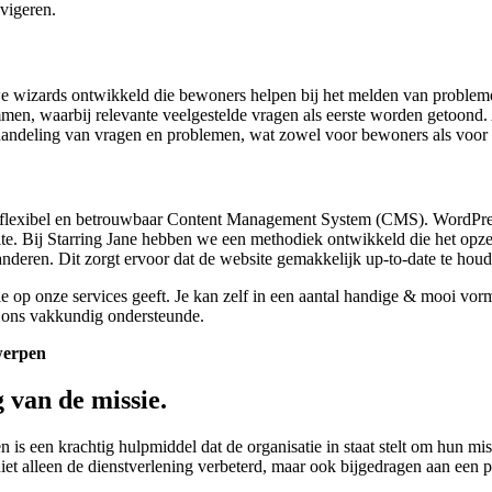
vigeren.
we wizards ontwikkeld die bewoners helpen bij het melden van proble
en, waarbij relevante veelgestelde vragen als eerste worden getoond. A
e afhandeling van vragen en problemen, wat zowel voor bewoners als voo
 flexibel en betrouwbaar Content Management System (CMS). WordPres
ite. Bij Starring Jane hebben we een methodiek ontwikkeld die het opz
aranderen. Dit zorgt ervoor dat de website gemakkelijk up-to-date te ho
ie op onze services geeft. Je kan zelf in een aantal handige & mooi vo
 ons vakkundig ondersteunde.
werpen
 van de missie.
 een krachtig hulpmiddel dat de organisatie in staat stelt om hun miss
 niet alleen de dienstverlening verbeterd, maar ook bijgedragen aan ee