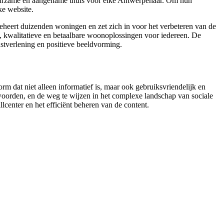
uurzame en aangename thuis voor elke Antwerpenaar. Om hun
ke website.
eheert duizenden woningen en zet zich in voor het verbeteren van de
 kwalitatieve en betaalbare woonoplossingen voor iedereen. De
tverlening en positieve beeldvorming.
 dat niet alleen informatief is, maar ook gebruiksvriendelijk en
oorden, en de weg te wijzen in het complexe landschap van sociale
center en het efficiënt beheren van de content.