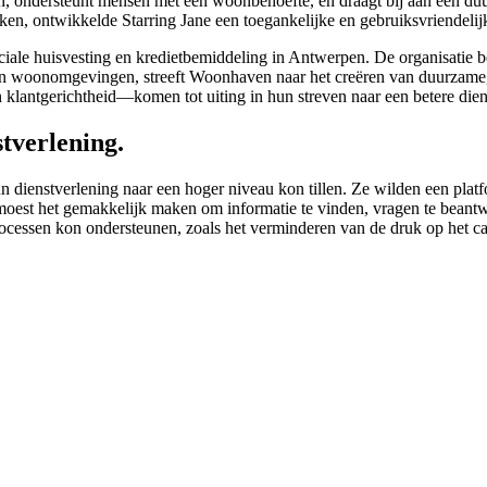
, ondersteunt mensen met een woonbehoefte, en draagt bij aan een d
iken, ontwikkelde Starring Jane een toegankelijke en gebruiksvriendelij
ciale huisvesting en kredietbemiddeling in Antwerpen. De organisatie b
en woonomgevingen, streeft Woonhaven naar het creëren van duurzame,
ntgerichtheid—komen tot uiting in hun streven naar een betere diens
tverlening.
nstverlening naar een hoger niveau kon tillen. Ze wilden een platform
moest het gemakkelijk maken om informatie te vinden, vragen te beantw
ocessen kon ondersteunen, zoals het verminderen van de druk op het call