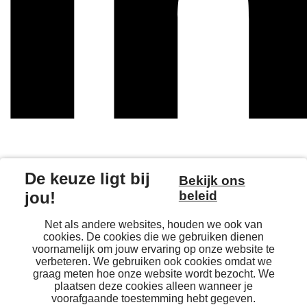
Algemene informatie
Dendermondsesteenweg 39a 001
B-9000 Gent
België