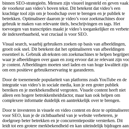
binnen SEO-strategieën. Mensen zijn visueel ingesteld en geven vaak
de voorkeur aan video’s boven tekst. Dit betekent dat video’s een
krachtige tool zijn om je boodschap over te brengen en je publiek te
betrekken. Optimaliseer daarom je video’s voor zoekmachines door
gebruik te maken van relevante titels, beschrijvingen en tags. Het
toevoegen van transcripties maakt je video’s toegankelijker en verbete
de indexeerbaarheid, wat cruciaal is voor SEO.
Visual search, waarbij gebruikers zoeken op basis van afbeeldingen,
groeit ook snel. Dit betekent dat het optimaliseren van afbeeldingen
essentieel is. Gebruik alt-teksten om zoekmachines te helpen begrijpe
waar je afbeeldingen over gaan en zorg ervoor dat ze relevant zijn vo
je content. Afbeeldingen moeten snel laden en van hoge kwaliteit zijn
om een positieve gebruikerservaring te garanderen.
Door de toenemende populariteit van platforms zoals YouTube en de
integratie van video’s in sociale media, kun je een groter publiek
bereiken en je merkbekendheid vergroten. Visuele content heeft niet
alleen een hogere betrokkenheidsfactor, maar kan ook helpen om
complexere informatie duidelijk en aantrekkelijk over te brengen.
Door te investeren in visuele en video content en deze te optimalisere
voor SEO, kun je de zichtbaarheid van je website verbeteren, je
doelgroep beter betrekken en je concurrentiepositie versterken. Dit
leidt tot een grotere merkbekendheid en kan uiteindelijk bijdragen aan