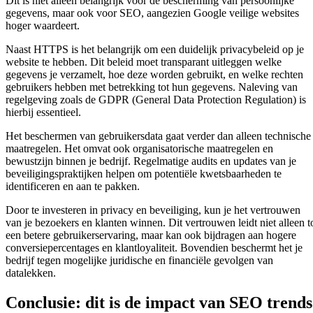
Dit is niet alleen belangrijk voor de bescherming van persoonlijke
gegevens, maar ook voor SEO, aangezien Google veilige websites
hoger waardeert.
Naast HTTPS is het belangrijk om een duidelijk privacybeleid op je
website te hebben. Dit beleid moet transparant uitleggen welke
gegevens je verzamelt, hoe deze worden gebruikt, en welke rechten
gebruikers hebben met betrekking tot hun gegevens. Naleving van
regelgeving zoals de GDPR (General Data Protection Regulation) is
hierbij essentieel.
Het beschermen van gebruikersdata gaat verder dan alleen technische
maatregelen. Het omvat ook organisatorische maatregelen en
bewustzijn binnen je bedrijf. Regelmatige audits en updates van je
beveiligingspraktijken helpen om potentiële kwetsbaarheden te
identificeren en aan te pakken.
Door te investeren in privacy en beveiliging, kun je het vertrouwen
van je bezoekers en klanten winnen. Dit vertrouwen leidt niet alleen t
een betere gebruikerservaring, maar kan ook bijdragen aan hogere
conversiepercentages en klantloyaliteit. Bovendien beschermt het je
bedrijf tegen mogelijke juridische en financiële gevolgen van
datalekken.
Conclusie: dit is de impact van SEO trends