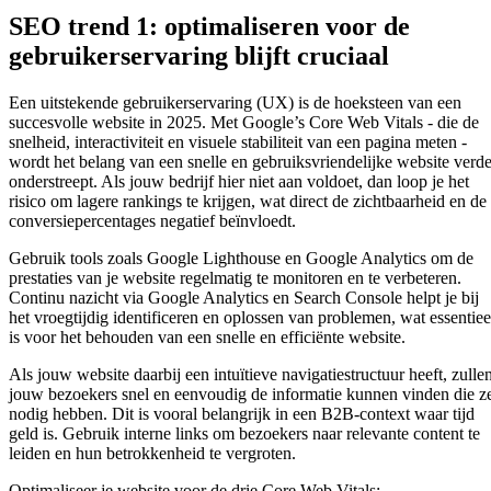
SEO trend 1: optimaliseren voor de
gebruikerservaring blijft cruciaal
Een uitstekende gebruikerservaring (UX) is de hoeksteen van een
succesvolle website in 2025. Met Google’s Core Web Vitals - die de
snelheid, interactiviteit en visuele stabiliteit van een pagina meten -
wordt het belang van een snelle en gebruiksvriendelijke website verde
onderstreept. Als jouw bedrijf hier niet aan voldoet, dan loop je het
risico om lagere rankings te krijgen, wat direct de zichtbaarheid en de
conversiepercentages negatief beïnvloedt.
Gebruik tools zoals Google Lighthouse en Google Analytics om de
prestaties van je website regelmatig te monitoren en te verbeteren.
Continu nazicht via Google Analytics en Search Console helpt je bij
het vroegtijdig identificeren en oplossen van problemen, wat essentiee
is voor het behouden van een snelle en efficiënte website.
Als jouw website daarbij een intuïtieve navigatiestructuur heeft, zulle
jouw bezoekers snel en eenvoudig de informatie kunnen vinden die z
nodig hebben. Dit is vooral belangrijk in een B2B-context waar tijd
geld is. Gebruik interne links om bezoekers naar relevante content te
leiden en hun betrokkenheid te vergroten.
Optimaliseer je website voor de drie Core Web Vitals: